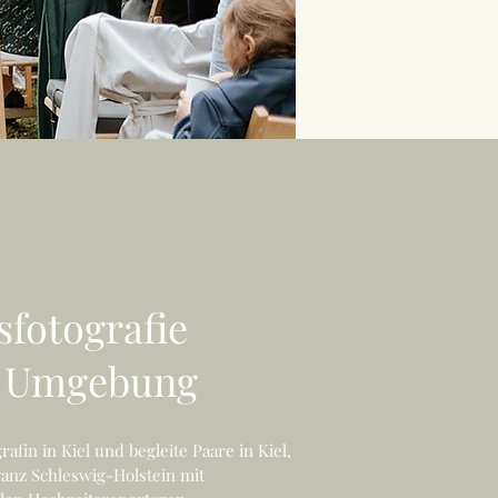
sfotografie
& Umgebung
rafin in Kiel und begleite Paare in Kiel,
ganz Schleswig-Holstein mit