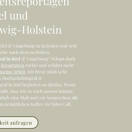
eitsreportagen
el und
swig-Holstein
n Kiel & Umgebung zu heiraten und seid
uche nach dem perfekten
af in Kiel
& Umgebung? Schaut doch
n
Reportagen
vorbei und erfahrt mehr
meine Arbeit
. Ich freue mich sehr
s Hochzeitsfotograf &
raf in Kiel begleiten zu dürfen. Wenn
habt, dass ich zu euch passen könnte,
nfach eine Mail und wir besprechen alle
em gemütlichen Kaffee via Video Call.
keit anfragen