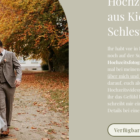
Hochz
aus Ki
Schle
Ihr habt vor i
noch auf der S
Hochzeitsfotogr
mal bei meine
über mich und 
darauf, euch al
Hochzeitsvideog
ihr das Gefühl 
schreibt mir ei
Details bei ein
Verfügbar