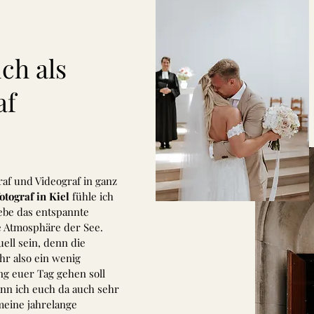
ch als
af
raf und Videograf in ganz
otograf in Kiel
fühle ich
iebe das entspannte
e Atmosphäre der See.
uell sein, denn die
hr also ein wenig
ng euer Tag gehen soll
ann ich euch da auch sehr
meine jahrelange