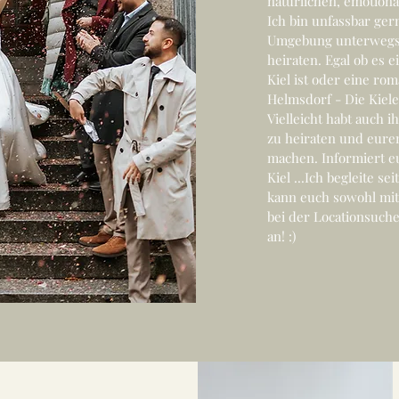
natürlichen, emotion
Ich bin unfassbar ger
Umgebung unterwegs, d
heiraten. Egal ob es 
Kiel ist oder eine ro
Helmsdorf - Die Kiele
Vielleicht habt auch i
zu heiraten und eure
machen. Informiert 
Kiel ...Ich begleite s
kann euch sowohl mit 
bei der Locationsuche
an! :)