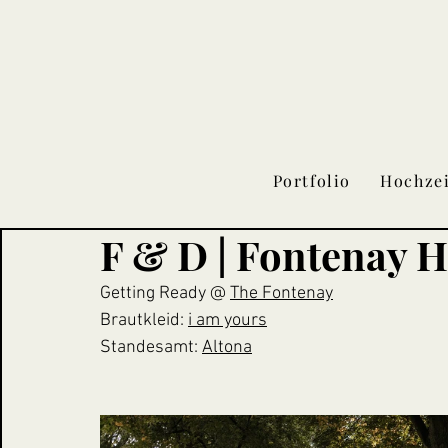
Portfolio
Hochze
F & D | Fontenay
Getting Ready @ 
The Fontenay
Brautkleid: 
i am yours
Standesamt: 
Altona