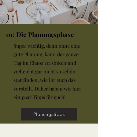
01: Die Planungsphase
Super wichtig, denn ohne eine
gute Planung, kann der ganze
Tag im Chaos versinken und
vielleicht gar nicht so schön
stattfinden, wie ihr euch das
vorstellt. Daher haben wir hier
ein paar Tipps für euch!
Planungstipps