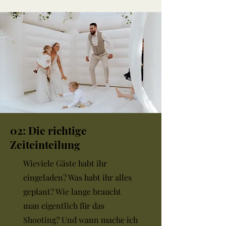
02: Die richtige
Zeiteinteilung
Wieviele Gäste habt ihr
eingeladen? Was habt ihr alles
geplant? Wie lange braucht
man eigentlich für das
Shooting? Und wann mache ich