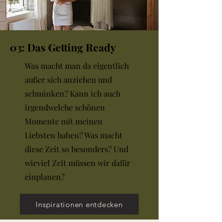
03: Das Getting Ready
Was macht man da eigentlich
außer sich anziehen und
schminken? Kann ich auch
irgendwelche schönen
Momente mit meinen
Liebsten haben? Was macht
diese Zeit so besonders? Und
wieviel Zeit müssen wir dafür
einplanen?
Inspirationen entdecken