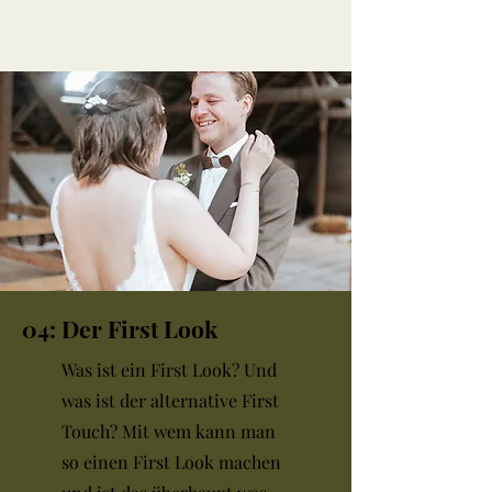
04: Der First Look
Was ist ein First Look? Und
was ist der alternative First
Touch? Mit wem kann man
so einen First Look machen