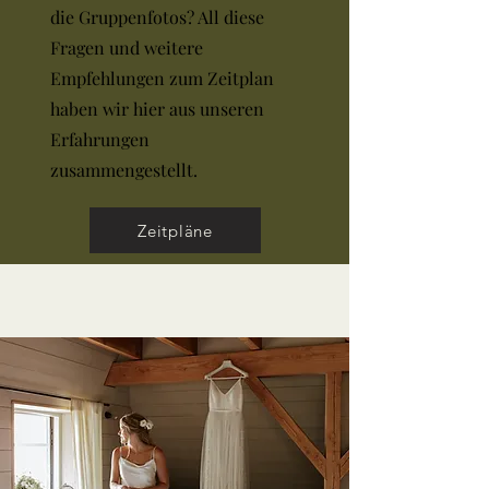
die Gruppenfotos? All diese
Fragen und weitere
Empfehlungen zum Zeitplan
haben wir hier aus unseren
Erfahrungen
zusammengestellt.
Zeitpläne